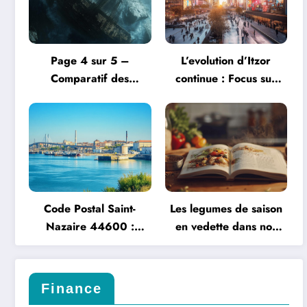
Page 4 sur 5 –
L’evolution d’Itzor
Comparatif des
continue : Focus sur
Solutions de Pagination
son implantation 2024
dans Angular et Vue.js
Code Postal Saint-
Les legumes de saison
Nazaire 44600 :
en vedette dans nos
Cartographie des
recettes
pharmacies de garde
Finance