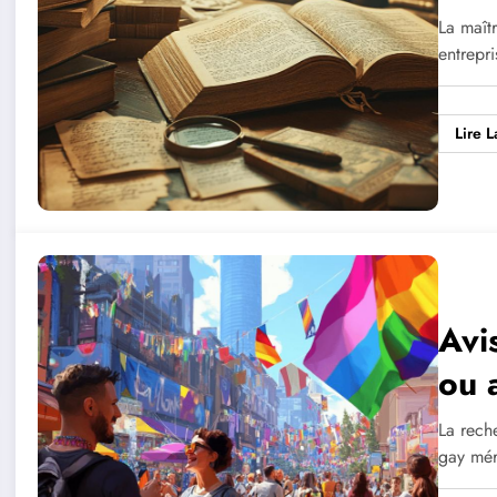
Bur
La maîtr
entrepr
Lire L
Avi
ou 
La rech
gay mér