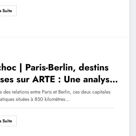
a Suite
hoc | Paris-Berlin, destins
ises sur ARTE : Une analyse
torique des relations France-
re des relations entre Paris et Berlin, ces deux capitales
tiques situées à 850 kilomètres…
emagne a travers le prisme
l
a Suite