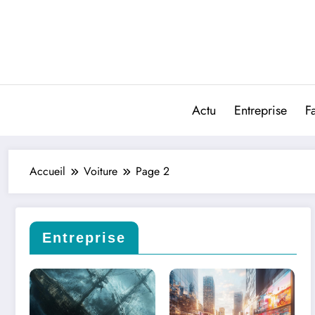
Aller
au
contenu
Actu
Entreprise
F
Accueil
Voiture
Page 2
Entreprise